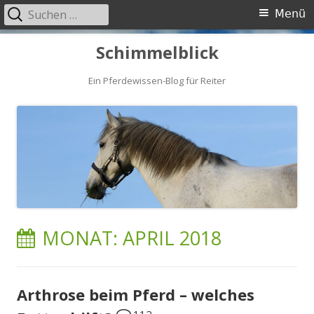
Suche
Primäres
Menü
nach:
Menü
Springe
Schimmelblick
zum
Inhalt
Ein Pferdewissen-Blog für Reiter
MONAT:
APRIL 2018
Arthrose beim Pferd – welches
112