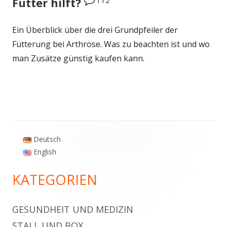
Futter hilft?
Ein Überblick über die drei Grundpfeiler der
Fütterung bei Arthrose. Was zu beachten ist und wo
man Zusätze günstig kaufen kann.
Deutsch
Haupt-
English
Seitenleiste
KATEGORIEN
GESUNDHEIT UND MEDIZIN
STALL UND BOX